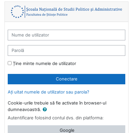
Sari la conţinutul principal
eUniversity FSP: Conectare
Nume de utilizator
Parolă
Ține minte numele de utilizator
Conectare
Ați uitat numele de utilizator sau parola?
Cookie-urile trebuie să fie activate în browser-ul
dumneavoastră.
Autentificare folosind contul dvs. din platforma:
Google